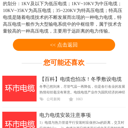
的划分：1KV及以下为低压电缆；1KV~10KV为中压电缆；
10KV~35KV为高压电缆；35~220KV为特高压电缆；特高压
电缆是随着电缆技术的不断发展而出现的一种电力电缆，特
高压电缆一般作为大型输电系统中的中枢纽带，属于技术含
量较高的一种高压电缆，主要用于远距离的电力传输。
<< 点击返回
您可能还喜欢
【百科】电缆也怕冻！冬季敷设电缆
注意
冬季已然到来，尽管气温一再降低，但是各行各业的发展
热情却丝毫没有寒意。电线电缆产业作为国民经济的神经
与...
公司新闻
1663
电力电缆安装注意事项
1）电缆与热力管道平行安装时应保持2m的距离，交叉时