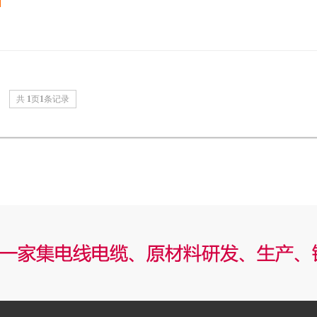
共
1
页
1
条记录