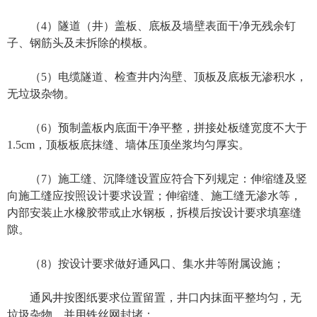
（4）隧道（井）盖板、底板及墙壁表面干净无残余钉
子、钢筋头及未拆除的模板。
（5）电缆隧道、检查井内沟壁、顶板及底板无渗积水，
无垃圾杂物。
（6）预制盖板内底面干净平整，拼接处板缝宽度不大于
1.5cm，顶板板底抹缝、墙体压顶坐浆均匀厚实。
（7）施工缝、沉降缝设置应符合下列规定：伸缩缝及竖
向施工缝应按照设计要求设置；伸缩缝、施工缝无渗水等，
内部安装止水橡胶带或止水钢板，拆模后按设计要求填塞缝
隙。
（8）按设计要求做好通风口、集水井等附属设施；
通风井按图纸要求位置留置，井口内抹面平整均匀，无
垃圾杂物，并用铁丝网封堵；