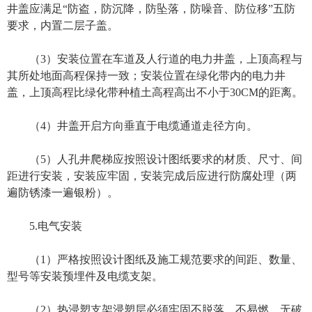
井盖应满足“防盗，防沉降，防坠落，防噪音、防位移”五防
要求，内置二层子盖。
（3）安装位置在车道及人行道的电力井盖，上顶高程与
其所处地面高程保持一致；安装位置在绿化带内的电力井
盖，上顶高程比绿化带种植土高程高出不小于30CM的距离。
（4）井盖开启方向垂直于电缆通道走径方向。
（5）人孔井爬梯应按照设计图纸要求的材质、尺寸、间
距进行安装，安装应牢固，安装完成后应进行防腐处理（两
遍防锈漆一遍银粉）。
5.电气安装
（1）严格按照设计图纸及施工规范要求的间距、数量、
型号等安装预埋件及电缆支架。
（2）热浸塑支架浸塑层必须牢固不脱落、不易燃，无破