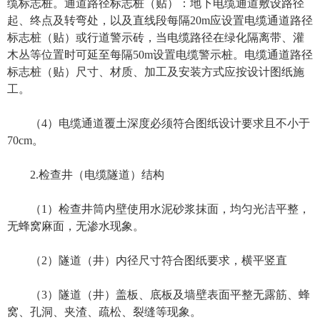
缆标志桩。通道路径标志桩（贴）：地下电缆通道敷设路径
起、终点及转弯处，以及直线段每隔20m应设置电缆通道路径
标志桩（贴）或行道警示砖，当电缆路径在绿化隔离带、灌
木丛等位置时可延至每隔50m设置电缆警示桩。电缆通道路径
标志桩（贴）尺寸、材质、加工及安装方式应按设计图纸施
工。
（4）电缆通道覆土深度必须符合图纸设计要求且不小于
70cm。
2.检查井（电缆隧道）结构
（1）检查井筒内壁使用水泥砂浆抹面，均匀光洁平整，
无蜂窝麻面，无渗水现象。
（2）隧道（井）内径尺寸符合图纸要求，横平竖直
（3）隧道（井）盖板、底板及墙壁表面平整无露筋、蜂
窝、孔洞、夹渣、疏松、裂缝等现象。