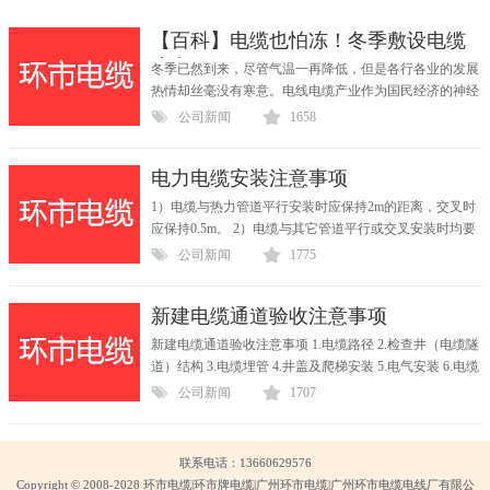
【百科】电缆也怕冻！冬季敷设电缆
注意
冬季已然到来，尽管气温一再降低，但是各行各业的发展
热情却丝毫没有寒意。电线电缆产业作为国民经济的神经
与...
公司新闻
1658
电力电缆安装注意事项
1）电缆与热力管道平行安装时应保持2m的距离，交叉时
应保持0.5m。 2）电缆与其它管道平行或交叉安装时均要
保持0...
公司新闻
1775
新建电缆通道验收注意事项
新建电缆通道验收注意事项 1.电缆路径 2.检查井（电缆隧
道）结构 3.电缆埋管 4.井盖及爬梯安装 5.电气安装 6.电缆
桥...
公司新闻
1707
联系电话：13660629576
Copyright © 2008-2028 环市电缆|环市牌电缆|广州环市电缆|广州环市电缆电线厂有限公