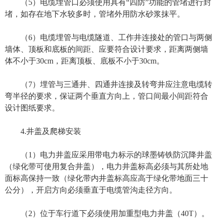
（5）电缆埋管口必须使用具有“四防”功能的管堵进行封
堵，如存在地下水较多时，管堵外用防水砂浆抹平。
（6）电缆埋管与电缆隧道、工作井连接处的管口与两侧
墙体、顶板和底板的间距、应要符合设计要求，距离两侧墙
体不小于30cm，距离顶板、底板不小于30cm。
（7）埋管与三通井、四通井连接及转弯井应注意电缆转
弯半径的要求，保证两个垂直方向上，管口间最小间距符合
设计图纸要求。
4.井盖及爬梯安装
（1）电力井盖应采用带电力标示的球墨铸铁防沉降井盖
（绿化带可使用复合井盖），电力井盖标高必须与其所处地
面标高保持一致（绿化带内井盖标高应高于绿化带地面三十
公分），开启方向必须垂直于电缆管沟走径方向。
（2）位于车行道下必须使用加重型电力井盖（40T）。