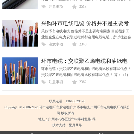
能上...
注意事项
2518
采购环市电线电缆 价格并不是主要考
虑因
采购环市电线电缆 价格并不是主要考虑因素 目前很多工
业性企业在电力安装过程种都会用电线电缆，所以往往会
大量...
注意事项
2348
环市电缆：交联聚乙烯电缆和油纸电
缆比
环市电缆：交联聚乙烯电缆和油纸电缆比较有哪些优点？
交联聚乙烯电缆和油纸电缆比较有哪些优点？ 答：（1）
易...
注意事项
2362
联系电话：13660629576
Copyright © 2008-2028 环市电缆|环市牌电缆|广州环市电缆|广州环市电缆电线厂有限公
司 版权所有
地址：广州市花都区新华街毕村北路3号
技术支持：星月网络