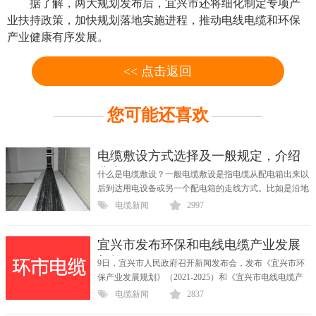
据了解，两大规划发布后，宜兴市还将细化制定专项产
业扶持政策，加快规划落地实施进程，推动电线电缆和环保
产业健康有序发展。
<< 点击返回
您可能还喜欢
电缆敷设方式选择及一般规定，介绍
非常
什么是电缆敷设？一般电缆敷设是指电缆从配电箱出来以
后到达用电设备或另一个配电箱的走线方式。比如是沿地
沿...
电缆新闻
2997
宜兴市发布环保和电线电缆产业发展
新规
9日，宜兴市人民政府召开新闻发布会，发布《宜兴市环
保产业发展规划》（2021-2025）和《宜兴市电线电缆产
业发展规...
电缆新闻
2837