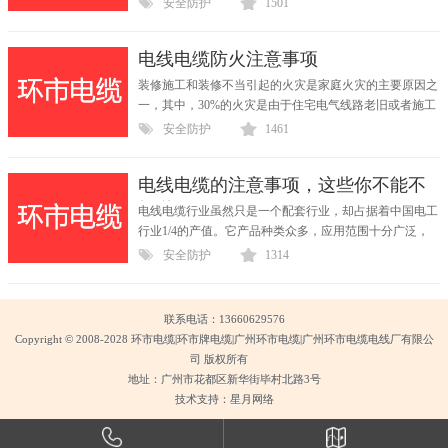
安全防护
1501
电线电缆防火注意事项
装修施工和装修不当引起的火灾是家庭火灾的主要原因之
一，其中，30%的火灾是由于住宅电气线路老旧或者施工
不当...
安全防护
1461
电线电缆的注意事项，这些你不能不
知道
电线电缆行业虽然只是一个配套行业，却占据着中国电工
行业1/4的产值。它产品种类众多，应用范围十分广泛，
涉及...
安全防护
1314
联系电话：13660629576
Copyright © 2008-2028 环市电缆|环市牌电缆|广州环市电缆|广州环市电缆电线厂有限公
司 版权所有
地址：广州市花都区新华街毕村北路3号
技术支持：星月网络