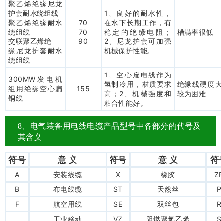
聚乙烯绝缘尼龙
护套耐水绕组线
1、良好的耐水性，
聚乙烯绝缘耐水
70
在水下长期工作，有
绕组线
70
稳定的绝缘电阻；
槽满率很低
交联聚乙烯绝
90
2、尼龙护套可加强
缘尼龙护套耐水
机械保护性能。
绕组线
1、空心扁电线作为
300MW发电机
氢制冷用，材质要求
绝缘线硬度
组用绝缘空心扁
155
高；2、机械强度和
较为困难
铜线
粘合性能好。
8、电气装备用电线电缆产品型号中各部分的代号及
其含义
符号
意 义
符号
意 义
符
A
安装线缆
X
橡胶
Z
B
布电线缆
ST
天然丝
F
航空用线
SE
双丝包
工业移动
VZ
阻燃聚氯乙烯