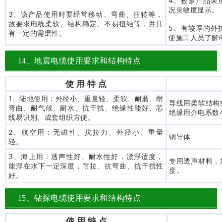
4、较多产品采
况灵敏度显示。
3、该产品使用时要经常移动、弯曲、扭转等，
故要求电线柔软、结构稳定、不易扭结等，并具
5、有较厚的外
有一定的需磨性。
使施工人员了解
14、地震电缆使用要求和结构特点
使 用 特 点
1、陆地使用：外径小、重量轻、柔软、耐磨、耐
导线用柔软结构
弯曲、耐气候、耐水、抗干扰、绝缘性能好、芯
绝缘用介电系数
线易识别、成套组织方便。
2、航空用：无磁性、抗拉力、外径小、重量
铜导体
轻。
3、海上用：透声性好、耐水性好，漂浮适度，
专用透声材料，
能浮在水下一定深度，耐拉、抗弯曲、抗干扰性
度。
好。
15、钻探电缆使用要求和结构特点
使 用 特 点