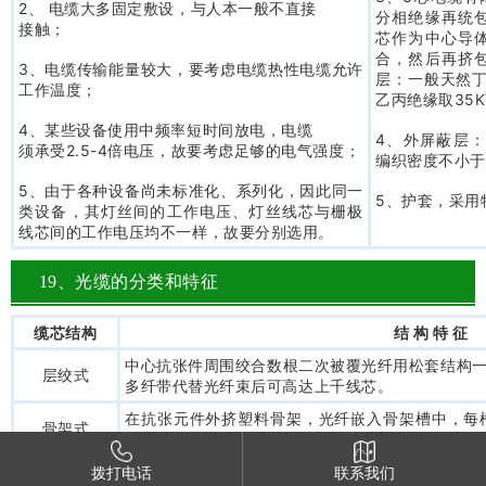
2、 电缆大多固定敷设，与人本一般不直接
分相绝缘再统
接触；
芯作为中心导
合，然后再挤
3、电缆传输能量较大，要考虑电缆热性电缆允许
层：一般天然丁
工作温度；
乙丙绝缘取35K
4、某些设备使用中频率短时间放电，电缆
4、外屏蔽层：采
须承受2.5-4倍电压，故要考虑足够的电气强度；
编织密度不小于
5、由于各种设备尚未标准化、系列化，因此同一
5、护套，采用
类设备，其灯丝间的工作电压、灯丝线芯与栅极
线芯间的工作电压均不一样，故要分别选用。
19、光缆的分类和特征
缆芯结构
结 构 特 征
中心抗张件周围绞合数根二次被覆光纤用松套结构一
层绞式
多纤带代替光纤束后可高达上千线芯。
在抗张元件外挤塑料骨架，光纤嵌入骨架槽中，每
骨架式
槽光纤要有合适余长，该结构带状光缆的光纤可达
在一根PBT管中填入胶状膏，放入8组（每组12根
拨打电话
联系我们
中心管式