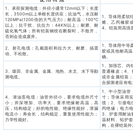
1、承荷探测电缆：外径小通常12mm以下；长度
长，3500m以上单根长度供应；抗油气，水压耐
1、导体用柔软
120MPa(1200倍的大气压力)；耐高温：100℃
烯、乙丙橡胶
以上；抗干扰、抗拉力：44KN以上；耐磨、耐
4、铠装用高强
硫化氢气体；所有铠装钢绞在断裂时，不散开，
否则会造成废井。
1、导体用中等
2、射孔电缆：孔截面积和拉力大、耐磨、搞震
胶或其他耐高温
动、不松散。
确。
1、加强芯、内
3、煤田、非金属、金属、地热、水文、水下等勘
普通橡皮；4、
测电缆。
或非金属铠装；
合探测者应有电
1、中小型油管
4、潜油泵电缆：油管外径小，要求电缆外尺寸
寸；导体采用
小；井深增加、功率大，要求绝缘耐高温，高
缆；2、引接电
压，结构稳定；好的电性能、绝缘性能好，泄漏
丙绝缘；电力
电流小；寿命长，结构稳定，重复使用性能力；
3、护套用耐油
力学性能好。
温材料、铅护套
构，在裸铠装外