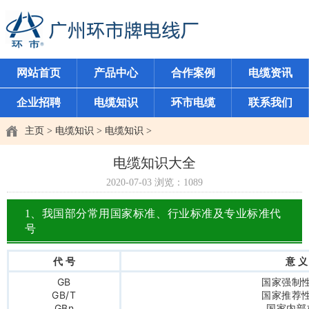
网站首页
产品中心
合作案例
电缆资讯
企业招聘
电缆知识
环市电缆
联系我们
主页
>
电缆知识
>
电缆知识
>
电缆知识大全
2020-07-03
浏览：
1089
1、我国部分常用国家标准、行业标准及专业标准代
号
代 号
意 义
GB
国家强制
GB/T
国家推荐
GBn
国家内部