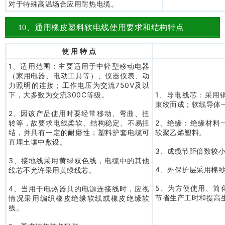
对于特殊高温场合应用耐热电缆。
10、通用橡皮塑料软电线使用要求和结构特点
使 用 特 点
1、适用范围：主要适用于中轻型移动电器
（家用电器、电动工具等）、仪器仪表、动
力照明的连接；工作电压为交流750V及以
下，大多数为交流300C等级。
1、导电线芯：采用
束绞而成；软线导体
2、因该产品使用时要经常移动、弯曲、扭
转等，故要求电线柔软、结构稳定、不易扭
2、绝缘：绝缘材料
结，并具有一定的耐磨性；塑料护套电缆可
软聚乙烯塑料。
直埋土壤中敷设。
3、成缆节距倍数较
3、接地线采用黄绿双色线，电缆中的其他
4、外保护层采用棉
线芯不允许采用黄绿线芯。
5、为方便使用、简
4、当用于电热器具的电源连接线时，应视
节省生产工时和提高
情况采用编织橡皮绝缘软线或橡皮绝缘软
线。