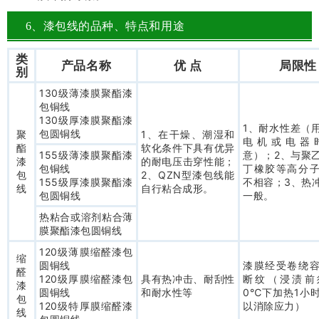
6、漆包线的品种、特点和用途
类
产品名称
优 点
局限性
别
130级薄漆膜聚酯漆
包铜线
130级厚漆膜聚酯漆
1、耐水性差（
包圆铜线
聚
1、在干燥、潮湿和
电机或电器
酯
软化条件下具有优异
155级薄漆膜聚酯漆
意）；2、与聚
漆
的耐电压击穿性能；
包铜线
丁橡胶等高分
包
2、QZN型漆包线能
155级厚漆膜聚酯漆
不相容；3、热
线
自行粘合成形。
包圆铜线
一般。
热粘合或溶剂粘合薄
膜聚酯漆包圆铜线
120级薄膜缩醛漆包
缩
圆铜线
漆膜经受卷绕
醛
120级厚膜缩醛漆包
具有热冲击、耐刮性
断纹（浸渍前
漆
圆铜线
和耐水性等
0℃下加热1小
包
120级特厚膜缩醛漆
以消除应力）
线