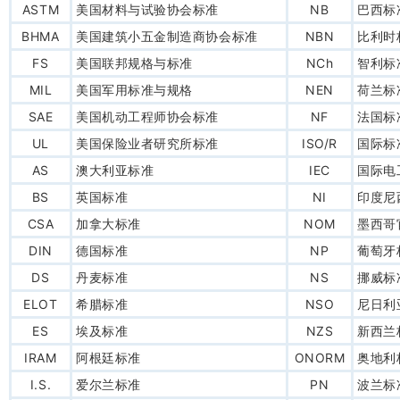
ASTM
美国材料与试验协会标准
NB
巴西标
BHMA
美国建筑小五金制造商协会标准
NBN
比利时
FS
美国联邦规格与标准
NCh
智利标
MIL
美国军用标准与规格
NEN
荷兰标
SAE
美国机动工程师协会标准
NF
法国标
UL
美国保险业者研究所标准
ISO/R
国际标
AS
澳大利亚标准
IEC
国际电
BS
英国标准
NI
印度尼
CSA
加拿大标准
NOM
墨西哥
DIN
德国标准
NP
葡萄牙
DS
丹麦标准
NS
挪威标
ELOT
希腊标准
NSO
尼日利
ES
埃及标准
NZS
新西兰
IRAM
阿根廷标准
ONORM
奥地利
I.S.
爱尔兰标准
PN
波兰标