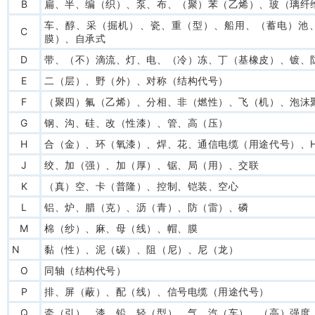
B
扁、半、编（织）、泵、布、（聚）苯（乙烯）、玻（璃纤
车、醇、采（掘机）、瓷、重（型）、船用、（蓄电）池
C
膜）、自承式
D
带、（不）滴流、灯、电、（冷）冻、丁（基橡皮）、镀、
E
二（层）、野（外）、对称（结构代号）
F
（聚四）氟（乙烯）、分相、非（燃性）、飞（机）、泡沫聚
G
钢、沟、硅、改（性漆）、管、高（压）
H
合（金）、环（氧漆）、焊、花、通信电缆（用途代号）、
J
绞、加（强）、加（厚）、锯、局（用）、交联
K
（真）空、卡（普隆）、控制、铠装、空心
L
铝、炉、腊（克）、沥（青）、防（雷）、磷
M
棉（纱）、麻、母（线）、帽、膜
N
黏（性）、泥（碳）、阻（尼）、尼（龙）
O
同轴（结构代号）
P
排、屏（蔽）、配（线）、信号电缆（用途代号）
Q
牵（引）、漆、铅、轻（型）、气、汽（车）、（高）强度