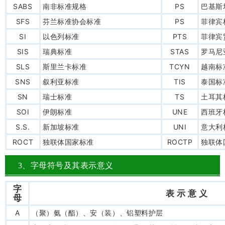
SABS
南非标准规格
PS
巴基斯
SFS
芬兰标准协会标准
PS
菲律宾
SI
以色列标准
PTS
菲律宾
SIS
瑞典标准
STAS
罗马尼
SLS
斯里兰卡标准
TCYN
越南标
SNS
叙利亚标准
TIS
泰国标
SN
瑞士标准
TS
土耳其
SOI
伊朗标准
UNE
西班牙
S.S.
新加坡标准
UNI
意大利
ROCT
独联体国家标准
ROCTP
独联体
3、字母符号及其表示意义
字
表 示 意 义
母
A
（聚）氨（酯）、安（装）、铝塑料护层