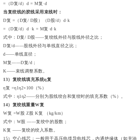
=（D复/d）d = M复·d
当复绞线的胶线采用束线时：
D复 =（D复/ D股）（D股/d）d·k
=（D复/d）d ·k = M复·d·k
式中：D复/ D股——复绞线外径与股线外径之比；
D复/d——股线外径与单线直径之比；
d——单线直径；
M复——D复/d；
K——束线调整系数。
13
）复绞线填充系统η复
η复 =η1η2×100（%）
式中：η1η2——分别为股线绞合和复绞时的填充系数（%）。
14
）复绞线重量W复
W复 =W股 Z股 K复 （kg/km）
式中：W股 ——复绞中的股数；
K复 ——复绞的绞入系数。
15）空心线芯：一般用于高压电缆导电线芯，内通绝缘体（如充油