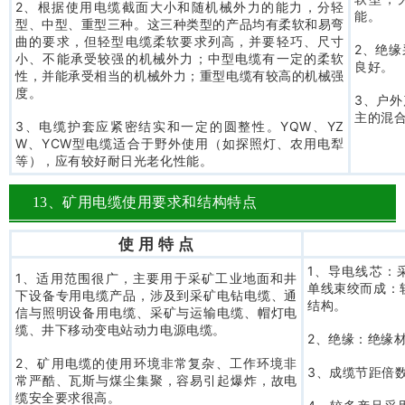
2、根据使用电缆截面大小和随机械外力的能力，分轻
能。
型、中型、重型三种。这三种类型的产品均有柔软和易弯
曲的要求，但轻型电缆柔软要求列高，并要轻巧、尺寸
2、绝
小、不能承受较强的机械外力；中型电缆有一定的柔软
良好。
性，并能承受相当的机械外力；重型电缆有较高的机械强
度。
3、户
主的混
3、电缆护套应紧密结实和一定的圆整性。YQW、YZ
W、YCW型电缆适合于野外使用（如探照灯、农用电犁
等），应有较好耐日光老化性能。
13、矿用电缆使用要求和结构特点
使 用 特 点
1、导电线芯：
1、适用范围很广，主要用于采矿工业地面和井
单线束绞而成：
下设备专用电缆产品，涉及到采矿电钻电缆、通
结构。
信与照明设备用电缆、采矿与运输电缆、帽灯电
缆、井下移动变电站动力电源电缆。
2、绝缘：绝缘
2、矿用电缆的使用环境非常复杂、工作环境非
3、成缆节距倍
常严酷、瓦斯与煤尘集聚，容易引起爆炸，故电
缆安全要求很高。