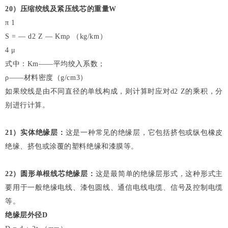
20
）压缩绞线及紧压线芯的重量W
π 1
S = — d2 Z — Kmρ （kg/km）
4 μ
式中：Km——平均绞入系数；
ρ——材料密度（g/cm3）
如果绞线是由不同直径的单线构成，则计算时应对d2 Z的乘积，分
别进行计算。
21
）实体绝缘层：
这是一种常见的绝缘层，它包括挤包或纵包橡皮
绝缘、挤包或涂覆的塑料绝缘和漆膜等。
22
）圆形单根线芯绝缘层：
这是最简单的绝缘层形式，这种形式主
要用于一般绝缘电线、漆包圆线、通信电线电缆、信号及控制电缆
等。
绝缘层外径D