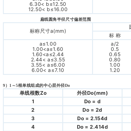
6.30< b≤12.50
12.50< b≤16.00
扁线圆角半径尺寸偏差范围
标称尺寸a(mm)
标 称
a≤1.00
a/2
1.00<a≤1.60
0.5
1.60<a≤2.44
0.65
2.44< a≤3.55
0.80
3.55< a≤6.00
1.00
6.00< a≤7.10
1.20
9
）1～5根单线组成的中心层外径Do
单线根数Zo
外径Do(mm)
1
Do = d
2
Do = 2d
3
Do = 2.154d
4
Do = 2.414d