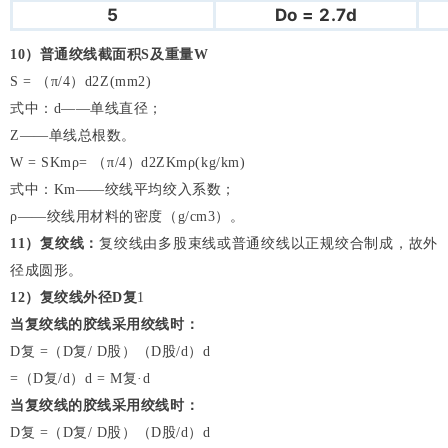
5
Do = 2.7d
10
）普通绞线截面积S及重量W
S = （π/4）d2Z(mm2)
式中：d——单线直径；
Z——单线总根数。
W = SKmρ= （π/4）d2ZKmρ(kg/km)
式中：Km——绞线平均绞入系数；
ρ——绞线用材料的密度（g/cm3）。
11
）复绞线：
复绞线由多股束线或普通绞线以正规绞合制成，故外
径成圆形。
12
）复绞线外径D复
1
当复绞线的胶线采用绞线时：
D复 =（D复/ D股）（D股/d）d
=（D复/d）d = M复·d
当复绞线的胶线采用绞线时：
D复 =（D复/ D股）（D股/d）d