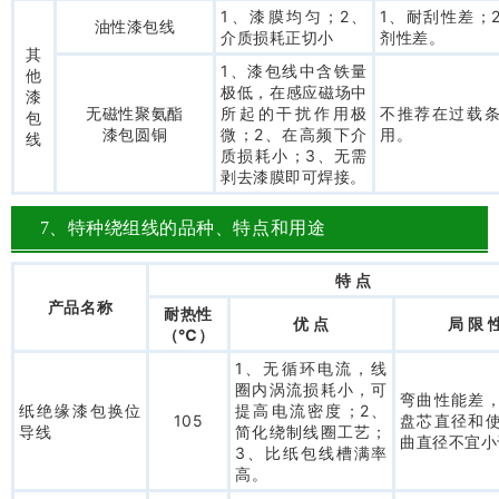
1、漆膜均匀；2、
1、耐刮性差；
油性漆包线
介质损耗正切小
剂性差。
其
1、漆包线中含铁量
他
极低，在感应磁场中
漆
无磁性聚氨酯
所起的干扰作用极
不推荐在过载
包
漆包圆铜
微；2、在高频下介
用。
线
质损耗小；3、无需
剥去漆膜即可焊接。
7、特种绕组线的品种、特点和用途
特 点
产品名称
耐热性
优 点
局 限 
（℃）
1、无循环电流，线
圈内涡流损耗小，可
弯曲性能差
纸绝缘漆包换位
提高电流密度；2、
105
盘芯直径和
导线
简化绕制线圈工艺；
曲直径不宜小
3、比纸包线槽满率
高。