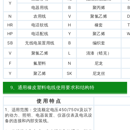
Y
电器用线
B
聚丙烯
N
农用线
V
聚氯乙烯
HR
电话软线
H
橡套
HP
电话配线
Y
聚乙烯
SB
无线电装置用线
B
编织套
V
聚氯乙烯
L
清漆（蜡克）
F
氟塑料
N
尼龙
Y
聚乙烯
SK
尼龙丝
9、通用橡皮塑料电线使用要求和结构特
使 用 特 点
1、适用范围：交流额定电压450/750V及以下
的动力、照明、电器装置、仪器仪表及电讯设
备的连接和内部安装线。