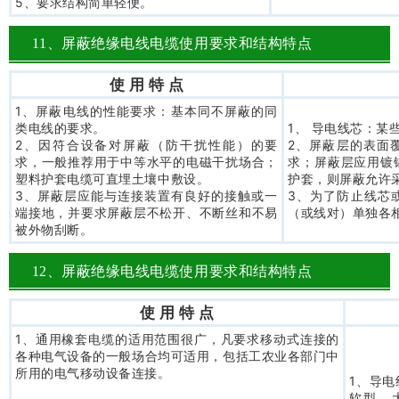
5、要求结构简单轻便。
11、屏蔽绝缘电线电缆使用要求和结构特点
使 用 特 点
1、屏蔽电线的性能要求：基本同不屏蔽的同
类电线的要求。
1、 导电线芯：某
2、因符合设备对屏蔽（防干扰性能）的要
2、屏蔽层的表面
求，一般推荐用于中等水平的电磁干扰场合；
求；屏蔽层应用镀
塑料护套电缆可直埋土壤中敷设。
护套，则屏蔽允许
3、屏蔽层应能与连接装置有良好的接触或一
3、为了防止线芯
端接地，并要求屏蔽层不松开、不断丝和不易
（或线对）单独各
被外物刮断。
12、屏蔽绝缘电线电缆使用要求和结构特点
使 用 特 点
1、通用橡套电缆的适用范围很广，凡要求移动式连接的
各种电气设备的一般场合均可适用，包括工农业各部门中
所用的电气移动设备连接。
1、导
软型，