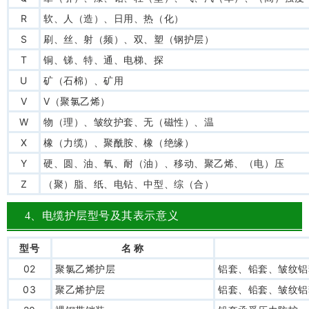
R
软、人（造）、日用、热（化）
S
刷、丝、射（频）、双、塑（钢护层）
T
铜、锑、特、通、电梯、探
U
矿（石棉）、矿用
V
V（聚氯乙烯）
W
物（理）、皱纹护套、无（磁性）、温
X
橡（力缆）、聚酰胺、橡（绝缘）
Y
硬、圆、油、氧、耐（油）、移动、聚乙烯、（电）压
Z
（聚）脂、纸、电钻、中型、综（合）
4、电缆护层型号及其表示意义
型号
名 称
02
聚氯乙烯护层
铝套、铅套、皱纹铝
03
聚乙烯护层
铝套、铅套、皱纹铝