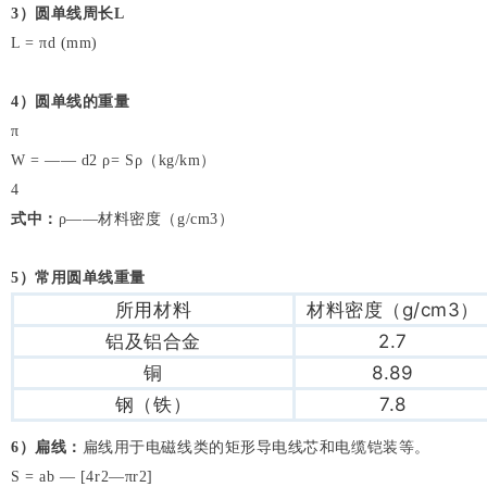
3
）圆单线周长L
L = πd (mm)
4
）圆单线的重量
π
W = —— d2 ρ= Sρ（kg/km）
4
式中：
ρ——材料密度（g/cm3）
5
）常用圆单线重量
所用材料
材料密度（g/cm3）
铝及铝合金
2.7
铜
8.89
钢（铁）
7.8
6
）扁线：
扁线用于电磁线类的矩形导电线芯和电缆铠装等。
S = ab — [4r2—πr2]