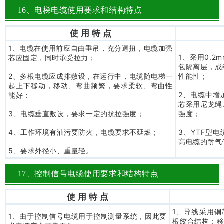
16、电梯电缆使用要求和结构特点
使 用 特 点
1、电缆在使用前应自由垂吊，充分退扭，电缆加强
1、采用0.
芯应固定，同时承受拉力；
包隔离层，成
2、多根电缆应成排敷设，在运行中，电缆随电梯一
性能性；
起上下移动，移动、弯曲频繁，要求柔软、弯曲性
2、电缆中增
能好；
芯采用尼龙绳
3、电缆垂直敷设，要求一定的抗拉强度；
强度；
4、工作环境有油污要防火，电缆要求不延燃；
3、YTF型
高电缆的耐气
5、要求外径小、重量轻。
17、控制信号电缆使用要求和结构特点
使 用 特 点
1、导线采用铜
1、由于控制信号电缆用于控制测量系统，因此要
根绞合结构；移