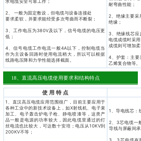
求电缆安全可靠工作；
耐弯曲性能；
2、 一般为固定敷设，但电缆与设备连接处
2、绝缘主要采
要求柔软，并要求能经受多次弯曲而不断裂；
绝缘；
3、工作电压为380V及以下，信号电缆的电压更
3、绝缘线芯应
低；
电缆成缆时采用
成缆则可增加柔
4、信号电缆工作电流一般4A以下，控制电缆当
作为主设备回路时使用电流稍大，所以可以根据
4、护套：主要
线路电压降和力学性能选择截面。
乙烯复合物等。
18、直流高压电缆使用要求和结构特点
使 用 特 点
1、直汉高压电缆应用范围很广，目前主要应用于
各种工业中的新技术设备上，如X射线机、电子束
1、导电线芯：
加工、电子轰击炉电子枪、静电喷漆等，这类产
品一般是电源的功率较大，因此电缆里通过的灯
2、3芯电缆一
丝电流也比较大，可达数十安培；电压从10KV到
导线与屏蔽间承
200KV不等；
3、3芯电缆有