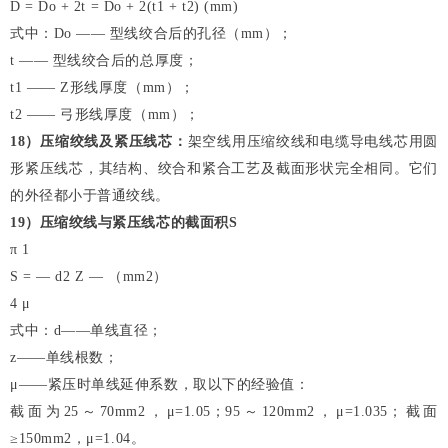
D = Do + 2t = Do + 2(t1 + t2) (mm)
式中：Do —— 型线绞合后的孔径（mm）；
t —— 型线绞合后的总厚度；
t1 —— Z形线厚度（mm）；
t2 —— 弓形线厚度（mm）；
18
）压缩绞线及紧压线芯：
架空线用压缩绞线和电缆导电线芯用圆
形紧压线芯，其结构、绞合和紧合工艺及截面形状完全相同。它们
的外径都小于普通绞线。
19
）压缩绞线与紧压线芯的截面积S
π 1
S = — d2 Z — （mm2）
4 μ
式中：d——单线直径；
z——单线根数；
μ——紧压时单线延伸系数，取以下的经验值：
截面为25～70mm2，μ=1.05；95～120mm2，μ=1.035；截面
≥150mm2，μ=1.04。