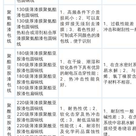
包圆铜线
130级薄漆膜聚氨酯
聚
1、高频条件下介质
漆包圆铜线
氨
损耗小；2、可以直
130级厚漆膜聚氨酯
酯
接焊接无须刮去漆
1、过载性能差
漆包圆铜线
漆
膜；3、着色性好，
冲击和耐刮性一
热粘合或溶剂粘合厚
包
可制成不同颜色的漆
漆膜聚氨酯漆包圆铜
线
包线，便于识别
线
180级薄漆膜聚酯亚
聚
胺漆包圆铜线
酯
1、在干燥、潮湿和
180级厚漆膜聚酯亚
1、在含水密封
亚
软化条件下具有优异
胺漆包圆铜线
易水解；2、
胺
的耐电压击穿性能；
180级薄漆膜聚酯亚
烯、氯丁橡胶
漆
2、热冲击性能良
胺漆包扁铜线
子材料不相容。
包
好。
180级厚漆膜聚酯亚
线
胺漆包扁铜线
220级薄漆膜聚酰亚
聚
胺漆包圆铜线
1、耐热性优；2、
酰
1、耐刮性一般
220级厚漆膜聚酰亚
软化击穿及热冲击
亚
碱性差；3、在
胺漆包圆铜线
优；3、耐低温辐射
胺
系统中容易水解
220级薄漆膜聚酰亚
性能优；4、耐溶剂
漆
膜经受卷绕容
胺漆包扁铜线
及化学药品腐蚀性
包
缝。