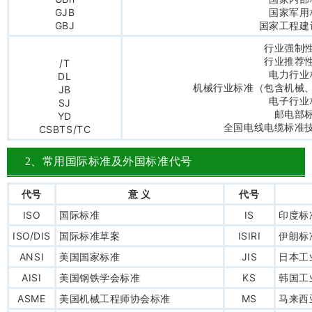
GJB
国家军用
GBJ
国家工程建
行业强制
行业推荐
/T
电力行业
DL
机械行业标准（包含机械
JB
电子行业
SJ
邮电部
YD
全国电线电缆标准
CSBTS/TC
2、常用国际标准及外国标准代号
代号
意 义
代号
ISO
国际标准
IS
印度标
ISO/DIS
国际标准草案
ISIRI
伊朗标
ANSI
美国国家标准
JIS
日本工
AISI
美国钢铁学会标准
KS
韩国工
ASME
美国机械工程师协会标准
MS
马来西