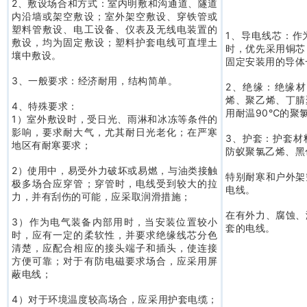
2、敷设场合和方式：室内明敷和沟通道、隧道
内沿墙或架空敷设；室外架空敷设、穿铁管或
塑料管敷设、电工设备、仪表及无线电装置的
1、导电线芯：作
敷设，均为固定敷设；塑料护套电线可直埋土
时，优先采用铜芯
壤中敷设。
固定安装用的导体
3、一般要求：经济耐用，结构简单。
2、绝缘：绝缘
烯、聚乙烯、丁腈
4、特殊要求：
用耐温90℃的聚
1）室外敷设时，受日光、雨淋和冰冻等条件的
影响，要求耐大气，尤其耐日光老化；在严寒
3、护套：护套材
地区有耐寒要求；
防蚁聚氯乙烯、黑
2）使用中，易受外力破坏或易燃，与油类接触
特别耐寒和户外架
极多场合应穿管；穿管时，电线受到较大的拉
电线。
力，并有刮伤的可能，应采取润滑措施；
在有外力、腐蚀、
3）作为电气装备内部用时，当安装位置较小
套的电线。
时，应有一定的柔软性，并要求绝缘线芯分色
清楚，应配合相应的接头端子和插头，使连接
方便可靠；对于有防电磁要求场合，应采用屏
蔽电线；
4）对于环境温度较高场合，应采用护套电缆；